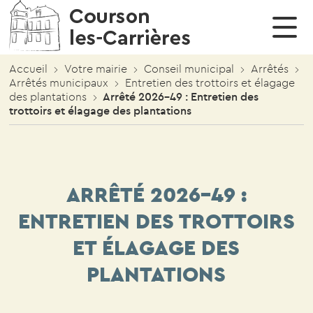
Cérémonies & manifestations
Restauration Scolaire
Enfance et Jeunesse
Conseil municipal
Vie économique
Vivre à Courson
Votre mairie
CULTURE, SPORTS, ASSOCIATIONS
Affouages
Réunions
Cérémonies & manifestations
Photothèque
Education & Périscolaire
Menus de l’année scolaire en cours
Annuaire des activités professionnelles
Culture – Evénements – Manifestations
Accueil
Votre mairie
Conseil municipal
Arrêtés
Arrêtés municipaux
Entretien des trottoirs et élagage
Démarches Administratives
Délibérations
Liens utiles
Restauration Scolaire
SPORTS
des plantations
Arrêté 2026-49 : Entretien des
trottoirs et élagage des plantations
Urbanisme
Arrêtés
Santé
Annuaire associations
Conseil municipal
ARRÊTÉ 2026-49 :
Services à la population
ENTRETIEN DES TROTTOIRS
ET ÉLAGAGE DES
PLANTATIONS