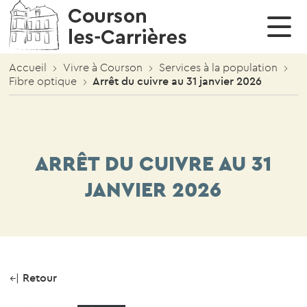
Cérémonies & manifestations
Restauration Scolaire
Enfance et Jeunesse
Conseil municipal
Vie économique
Vivre à Courson
Votre mairie
CULTURE, SPORTS, ASSOCIATIONS
Affouages
Réunions
Cérémonies & manifestations
Photothèque
Education & Périscolaire
Menus de l’année scolaire en cours
Annuaire des activités professionnelles
Culture – Evénements – Manifestations
Accueil
Vivre à Courson
Services à la population
Fibre optique
Arrêt du cuivre au 31 janvier 2026
Démarches Administratives
Délibérations
Liens utiles
Restauration Scolaire
SPORTS
Urbanisme
Arrêtés
Santé
Annuaire associations
Conseil municipal
ARRÊT DU CUIVRE AU 31
JANVIER 2026
Services à la population
Retour