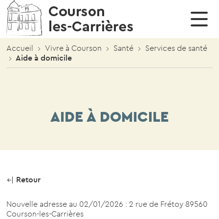
Cérémonies & manifestations
Restauration Scolaire
Enfance et Jeunesse
Conseil municipal
Vie économique
Vivre à Courson
Votre mairie
CULTURE, SPORTS, ASSOCIATIONS
Affouages
Réunions
Cérémonies & manifestations
Photothèque
Education & Périscolaire
Menus de l’année scolaire en cours
Annuaire des activités professionnelles
Culture – Evénements – Manifestations
Accueil
Vivre à Courson
Santé
Services de santé
Aide à domicile
Démarches Administratives
Délibérations
Liens utiles
Restauration Scolaire
SPORTS
Urbanisme
Arrêtés
Santé
Annuaire associations
Conseil municipal
AIDE À DOMICILE
Services à la population
Retour
Nouvelle adresse au 02/01/2026 : 2 rue de Frétoy 89560
Courson-les-Carrières